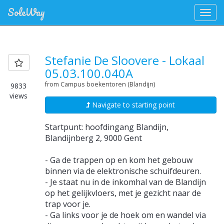
SoleWay
Toggl
navig
Navigate
Stefanie De Sloovere - Lokaal
from
05.03.100.040A
Campus
from Campus boekentoren (Blandijn)
9833
views
boekentoren
Navigate to starting point
(Blandijn)
Startpunt: hoofdingang Blandijn,
Blandijnberg 2, 9000 Gent
to
- Ga de trappen op en kom het gebouw
Stefanie
binnen via de elektronische schuifdeuren.
De
- Je staat nu in de inkomhal van de Blandijn
op het gelijkvloers, met je gezicht naar de
Sloovere
trap voor je.
- Ga links voor je de hoek om en wandel via