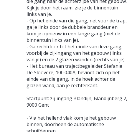
-
die gang naar de achterzijde van het gebouw.
Kijk je door het raam, zie je de binnentuin
Lokaal
links van je.
- Op het einde van die gang, net voor de trap,
05.03.100.040A
ga je links door de dubbele branddeur en
kom je opnieuw in een lange gang (met de
binnentuin links van je).
- Ga rechtdoor tot het einde van deze gang,
voorbij de zij-ingang van het gebouw (links
van je) en de 2 glazen wanden (rechts van je).
- Het bureau van trajectbegeleider Stefanie
De Sloovere, 100.040A, bevindt zich op het
einde van die gang, in de hoek achter de
glazen wand, aan je rechterkant.
Startpunt: zij-ingang Blandijn, Blandijnberg 2,
9000 Gent
- Via het hellend vlak kom je het gebouw
binnen, doorheen de automatische
schuifdeuren.