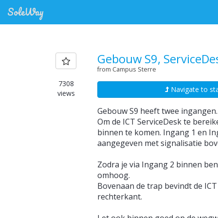
SoleWay
Navigate
Gebouw S9, ServiceDe
from
from Campus Sterre
Campus
7308
Navigate to sta
views
Sterre
Gebouw S9 heeft twee ingangen.
to
Om de ICT ServiceDesk te bereike
binnen te komen. Ingang 1 en Ing
Gebouw
aangegeven met signalisatie bov
S9,
Zodra je via Ingang 2 binnen bent
omhoog.
ServiceDesk
Bovenaan de trap bevindt de ICT 
rechterkant.