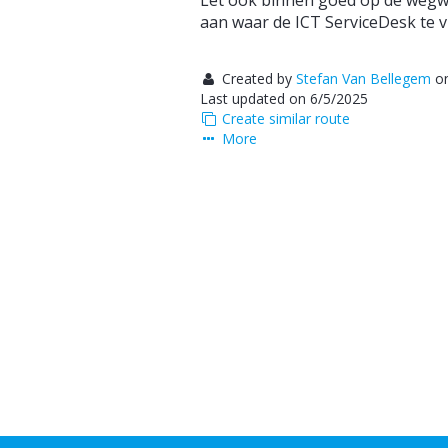
Let ook binnen goed op de wegwij
aan waar de ICT ServiceDesk te vi
Created by
Stefan Van Bellegem
on
Last updated on 6/5/2025
Create similar route
More