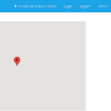
Create an indoor route!
Login
Legal
Info