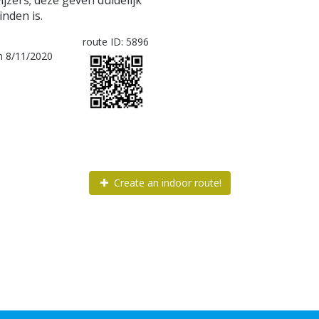
zers; deze geven duidelijk
nden is.
route ID: 5896
 8/11/2020
Create an indoor route!